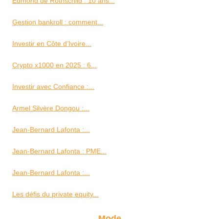
Edmond de Rothschild : 10 ans...
Gestion bankroll : comment...
Investir en Côte d’Ivoire...
Crypto x1000 en 2025 : 6...
Investir avec Confiance :...
Armel Silvère Dongou :...
Jean-Bernard Lafonta :...
Jean-Bernard Lafonta : PME...
Jean-Bernard Lafonta :...
Les défis du private equity...
Mode