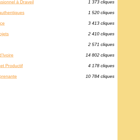
sionnel à Draveil
1 373 cliques
authentiques
1 520 cliques
nce
3 413 cliques
ojets
2 410 cliques
2 571 cliques
’Ivoire
14 802 cliques
t Productif
4 178 cliques
rprenante
10 784 cliques