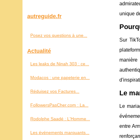
admirate
unique d
autreguide.fr
Pourqu
Posez vos questions à une...
Sur TikT
platefor
Actualité
manière 
Les leaks de Ninah 303 : ce...
authenti
Modacos : une papeterie en...
d'inspirat
Réduisez vos Factures...
Le mar
FollowersPasCher.com : La...
Le maria
événemen
Rodolphe Saadé : L'Homme...
entre Arm
Les événements marquants...
renforçan