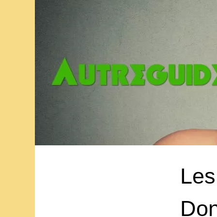
Les
Don