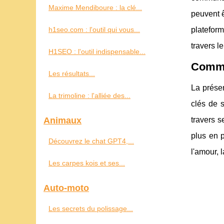
Maxime Mendiboure : la clé...
peuvent ê
h1seo.com : l'outil qui vous...
platefor
travers l
H1SEO : l'outil indispensable...
Commen
Les résultats...
La prése
La trimoline : l'alliée des...
clés de 
Animaux
travers s
plus en p
Découvrez le chat GPT4,...
l'amour, 
Les carpes kois et ses...
Auto-moto
Les secrets du polissage...