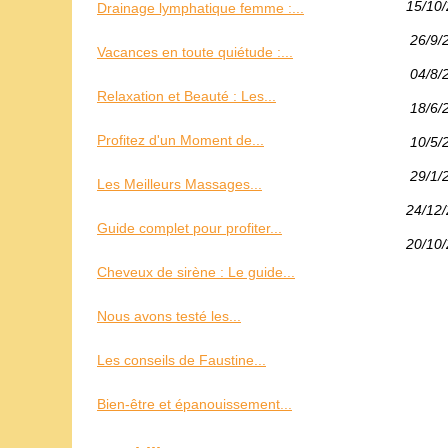
15/10
Drainage lymphatique femme :...
26/9/
Vacances en toute quiétude :...
04/8/
Relaxation et Beauté : Les...
18/6/
Profitez d'un Moment de...
10/5/
29/1/
Les Meilleurs Massages...
24/12
Guide complet pour profiter...
20/10
Cheveux de sirène : Le guide...
Nous avons testé les...
Les conseils de Faustine...
Bien-être et épanouissement...