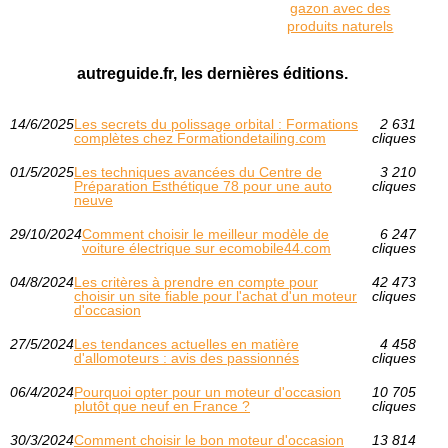
gazon avec des
produits naturels
autreguide.fr, les dernières éditions.
14/6/2025
Les secrets du polissage orbital : Formations
2 631
complètes chez Formationdetailing.com
cliques
01/5/2025
Les techniques avancées du Centre de
3 210
Préparation Esthétique 78 pour une auto
cliques
neuve
29/10/2024
Comment choisir le meilleur modèle de
6 247
voiture électrique sur ecomobile44.com
cliques
04/8/2024
Les critères à prendre en compte pour
42 473
choisir un site fiable pour l'achat d'un moteur
cliques
d'occasion
27/5/2024
Les tendances actuelles en matière
4 458
d'allomoteurs : avis des passionnés
cliques
06/4/2024
Pourquoi opter pour un moteur d'occasion
10 705
plutôt que neuf en France ?
cliques
30/3/2024
Comment choisir le bon moteur d'occasion
13 814