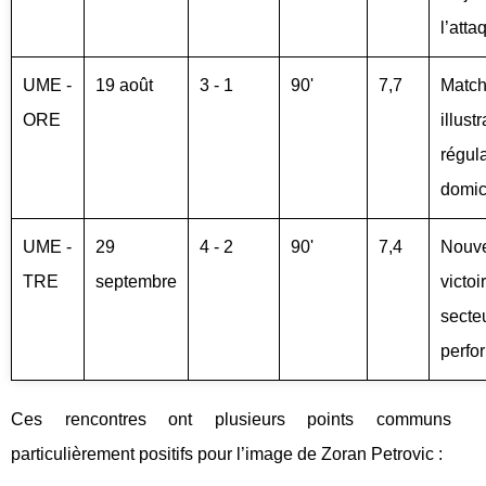
l’atta
UME -
19 août
3 - 1
90'
7,7
Match
ORE
illust
régula
domic
UME -
29
4 - 2
90'
7,4
Nouve
TRE
septembre
victoi
secteu
perfo
Ces rencontres ont plusieurs points communs
particulièrement positifs pour l’image de Zoran Petrovic :