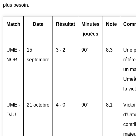
plus besoin.
Match
Date
Résultat
Minutes
Note
Comm
jouées
UME -
15
3 - 2
90'
8,3
Une p
NOR
septembre
référ
un ma
Umeå
la vict
UME -
21 octobre
4 - 0
90'
8,1
Victoi
DJU
d’Um
contri
majeu