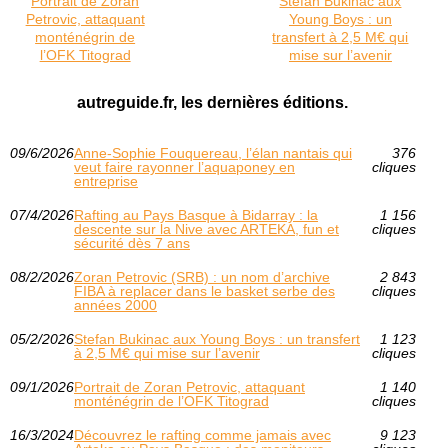
Portrait de Zoran
Stefan Bukinac aux
Petrovic, attaquant
Young Boys : un
monténégrin de
transfert à 2,5 M€ qui
l’OFK Titograd
mise sur l’avenir
autreguide.fr, les dernières éditions.
09/6/2026
Anne-Sophie Fouquereau, l’élan nantais qui
376
veut faire rayonner l’aquaponey en
cliques
entreprise
07/4/2026
Rafting au Pays Basque à Bidarray : la
1 156
descente sur la Nive avec ARTEKA, fun et
cliques
sécurité dès 7 ans
08/2/2026
Zoran Petrovic (SRB) : un nom d’archive
2 843
FIBA à replacer dans le basket serbe des
cliques
années 2000
05/2/2026
Stefan Bukinac aux Young Boys : un transfert
1 123
à 2,5 M€ qui mise sur l’avenir
cliques
09/1/2026
Portrait de Zoran Petrovic, attaquant
1 140
monténégrin de l’OFK Titograd
cliques
16/3/2024
Découvrez le rafting comme jamais avec
9 123