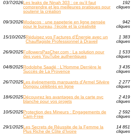
03/7/2026
Les leaks de Ninah 303 : ce qu’il faut
192
comprendre et les meilleures pratiques pour
cliques
soutenir la création
09/3/2026
Modacos : une papeterie en ligne pensée
942
pour le bureau, l’école et la créativité
cliques
15/10/2025
Réduisez vos Factures d'Énergie avec un
1 383
Chauffagiste Professionnel à Draveil
cliques
26/9/2025
FollowersPasCher.com : La solution pour
1 533
des vues YouTube authentiques
cliques
04/8/2025
Rodolphe Saadé : L'Homme Derrière le
3 435
Succès de La Provence
cliques
26/7/2025
Les événements marquants d'Armel Silvère
2 277
Dongou célébrés en ligne
cliques
18/6/2025
Découvrez les avantages de la carte pvc
2 419
blanche pour vos projets
cliques
10/5/2025
Protection des Mineurs : Engagements de
2 592
Cam-Free
cliques
29/1/2025
Les Secrets de Réussite de la Femme la
14 851
Plus Riche de Côte d’Ivoire
cliques