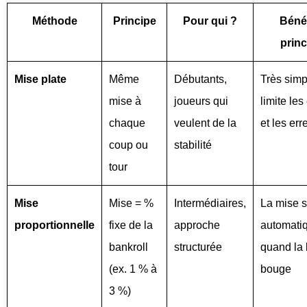
Méthode
Principe
Pour qui ?
Béné
princ
Mise plate
Même
Débutants,
Très simp
mise à
joueurs qui
limite les
chaque
veulent de la
et les err
coup ou
stabilité
tour
Mise
Mise = %
Intermédiaires,
La mise s
proportionnelle
fixe de la
approche
automati
bankroll
structurée
quand la 
(ex. 1 % à
bouge
3 %)