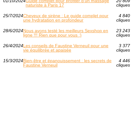
01/10/2024
Guide complet pour profiter d'un massage
20 809
naturiste à Paris 17
cliques
25/7/2024
Cheveux de sirène : Le guide complet pour
4 840
une hydratation en profondeur
cliques
28/6/2024
Nous avons testé les meilleurs Sexshop en
23 243
ligne !!! Rien que pour vous :)
cliques
26/4/2024
Les conseils de Faustine Verneuil pour une
3 377
vie équilibrée et apaisée
cliques
15/3/2024
Bien-être et épanouissement : les secrets de
4 446
Faustine Verneuil
cliques