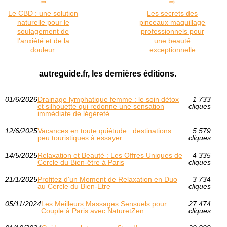
Le CBD : une solution
Les secrets des
naturelle pour le
pinceaux maquillage
soulagement de
professionnels pour
l'anxiété et de la
une beauté
douleur.
exceptionnelle
autreguide.fr, les dernières éditions.
01/6/2026
Drainage lymphatique femme : le soin détox
1 733
et silhouette qui redonne une sensation
cliques
immédiate de légèreté
12/6/2025
Vacances en toute quiétude : destinations
5 579
peu touristiques à essayer
cliques
14/5/2025
Relaxation et Beauté : Les Offres Uniques de
4 335
Cercle du Bien-être à Paris
cliques
21/1/2025
Profitez d'un Moment de Relaxation en Duo
3 734
au Cercle du Bien-Être
cliques
05/11/2024
Les Meilleurs Massages Sensuels pour
27 474
Couple à Paris avec NaturetZen
cliques