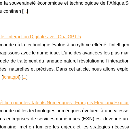
de la souveraineté économique et technologique de l’Afrique.
du continen [
...
]
de l'Interaction Digitale avec ChatGPT-5
onde où la technologie évolue à un rythme effréné, l'intelligence
eragissons avec le numérique. L'une des avancées les plus ma
èle de traitement du langage naturel révolutionne l'interactio
des, naturelles et précises. Dans cet article, nous allons ex
 (
tchatgpt
) [
...
]
ition pour les Talents Numériques : François Fleutiaux Expliq
onde où les technologies numériques évoluent à une vitesse fu
des entreprises de services numériques (ESN) est devenue un v
domaine, met en lumière les enjeux et les stratégies nécessa