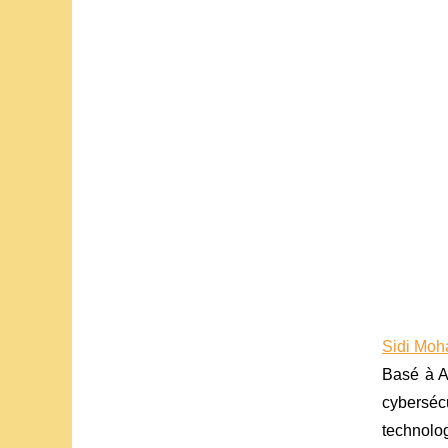
Sidi Moha
Basé à Ab
cybersécu
technolog