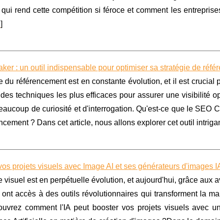
 qui rend cette compétition si féroce et comment les entrepris
.
]
er : un outil indispensable pour optimiser sa stratégie de réf
du référencement est en constante évolution, et il est crucial p
 des techniques les plus efficaces pour assurer une visibilité o
eaucoup de curiosité et d'interrogation. Qu'est-ce que le SEO C
ncement ? Dans cet article, nous allons explorer cet outil intrigan
os projets visuels avec Image AI et ses générateurs d'images IA
visuel est en perpétuelle évolution, et aujourd'hui, grâce aux ava
 ont accès à des outils révolutionnaires qui transforment la 
ouvrez comment l'IA peut booster vos projets visuels avec une