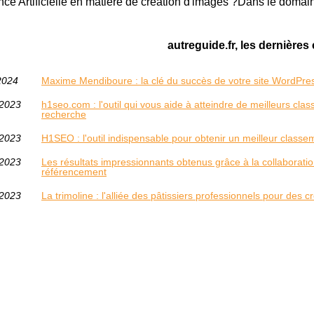
gence Artificielle en matière de création d'images ?Dans le domaine 
autreguide.fr, les dernières 
2024
Maxime Mendiboure : la clé du succès de votre site WordPre
/2023
h1seo.com : l'outil qui vous aide à atteindre de meilleurs cl
recherche
/2023
H1SEO : l'outil indispensable pour obtenir un meilleur class
/2023
Les résultats impressionnants obtenus grâce à la collaborat
référencement
/2023
La trimoline : l'alliée des pâtissiers professionnels pour des c