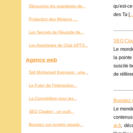
Découvrez les avantages de...
qu'est-ce
des Ta [
..
Protection des Mineurs :...
Les Secrets de Réussite de...
SEO Cloak
Les Avantages de Chat GPT4...
Le monde 
la pointe
Agence web
suscite b
Sidi Mohamed Kagnassi : une...
de référe
Le Futur de l'Interaction...
La Compétition pour les...
Boostez v
Le monde 
SEO Cloaker : un outil...
contenus
Boostez vos projets visuels...
ai.fr
, déc