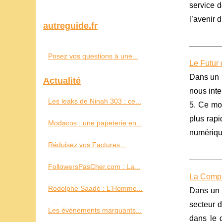
service 
l’avenir 
autreguide.fr
Posez vos questions à une...
Le Futur 
Dans un m
Actualité
nous int
Les leaks de Ninah 303 : ce...
5. Ce mod
plus rapi
Modacos : une papeterie en...
numériqu
Réduisez vos Factures...
FollowersPasCher.com : La...
La Compét
Rodolphe Saadé : L'Homme...
Dans un m
secteur 
Les événements marquants...
dans le 