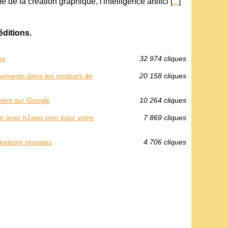
de la création graphique, l'intelligence artifici [
...
]
éditions.
ss
32 974 cliques
assements dans les moteurs de
20 158 cliques
ement sur Google
10 264 cliques
ion avec h1seo.com pour votre
7 869 cliques
réations réussies
4 706 cliques