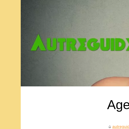
Age
autreguid