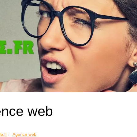
nce web
e.fr
Agence web