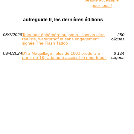
beauté accessible
pour tous !
autreguide.fr, les dernières éditions.
08/7/2026
Tatouage éphémère au jagua : l’option ultra
250
réaliste, waterproof et sans engagement
cliques
signée The Flash Tattoo
09/4/2024
BYS Maquillage : plus de 1000 produits à
8 124
partir de 1€, la beauté accessible pour tous !
cliques