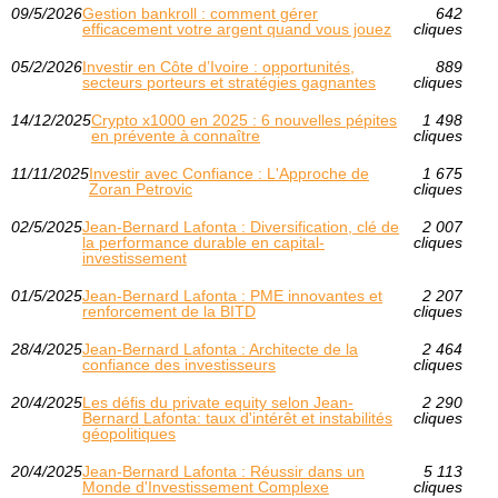
09/5/2026
Gestion bankroll : comment gérer
642
efficacement votre argent quand vous jouez
cliques
05/2/2026
Investir en Côte d’Ivoire : opportunités,
889
secteurs porteurs et stratégies gagnantes
cliques
14/12/2025
Crypto x1000 en 2025 : 6 nouvelles pépites
1 498
en prévente à connaître
cliques
11/11/2025
Investir avec Confiance : L'Approche de
1 675
Zoran Petrovic
cliques
02/5/2025
Jean-Bernard Lafonta : Diversification, clé de
2 007
la performance durable en capital-
cliques
investissement
01/5/2025
Jean-Bernard Lafonta : PME innovantes et
2 207
renforcement de la BITD
cliques
28/4/2025
Jean-Bernard Lafonta : Architecte de la
2 464
confiance des investisseurs
cliques
20/4/2025
Les défis du private equity selon Jean-
2 290
Bernard Lafonta: taux d'intérêt et instabilités
cliques
géopolitiques
20/4/2025
Jean-Bernard Lafonta : Réussir dans un
5 113
Monde d'Investissement Complexe
cliques