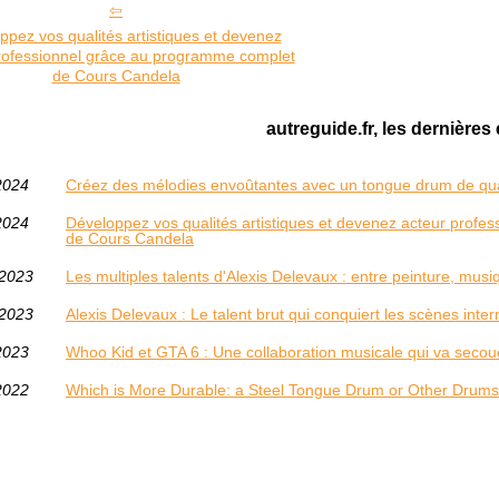
ppez vos qualités artistiques et devenez
rofessionnel grâce au programme complet
de Cours Candela
autreguide.fr, les dernières 
2024
Créez des mélodies envoûtantes avec un tongue drum de qua
2024
Développez vos qualités artistiques et devenez acteur prof
de Cours Candela
/2023
Les multiples talents d'Alexis Delevaux : entre peinture, musiq
/2023
Alexis Delevaux : Le talent brut qui conquiert les scènes inter
2023
Whoo Kid et GTA 6 : Une collaboration musicale qui va secoue
2022
Which is More Durable: a Steel Tongue Drum or Other Drum