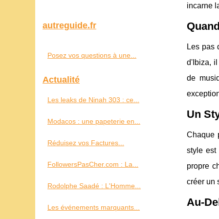
incarne la
Quand 
autreguide.fr
Les pas d
Posez vos questions à une...
d'Ibiza, 
de musiq
Actualité
exception
Les leaks de Ninah 303 : ce...
Un Sty
Modacos : une papeterie en...
Chaque p
Réduisez vos Factures...
style est
FollowersPasCher.com : La...
propre c
créer un 
Rodolphe Saadé : L'Homme...
Au-Del
Les événements marquants...