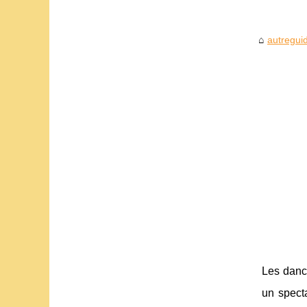
autreguid
Les dance
un spect