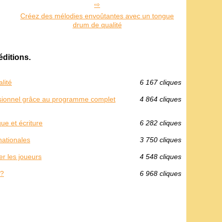
Créez des mélodies envoûtantes avec un tongue
drum de qualité
éditions.
lité
6 167 cliques
essionnel grâce au programme complet
4 864 cliques
ue et écriture
6 282 cliques
nationales
3 750 cliques
r les joueurs
4 548 cliques
s?
6 968 cliques