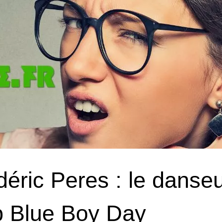
déric Peres : le danseu
b Blue Boy Day