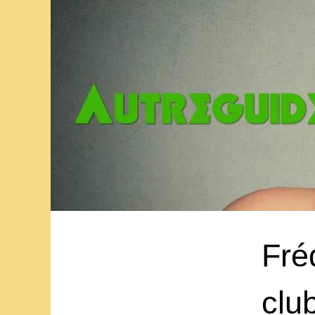
Fré
clu