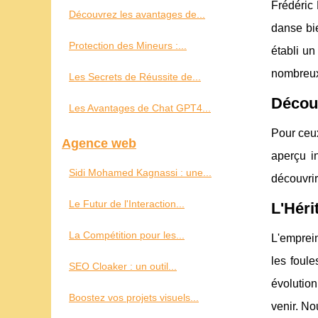
Frédéric 
Découvrez les avantages de...
danse bi
Protection des Mineurs :...
établi un
nombreux
Les Secrets de Réussite de...
Découv
Les Avantages de Chat GPT4...
Pour ceux
Agence web
aperçu i
Sidi Mohamed Kagnassi : une...
découvrir
Le Futur de l'Interaction...
L'Héri
La Compétition pour les...
L'emprein
les foul
SEO Cloaker : un outil...
évolution
Boostez vos projets visuels...
venir. No