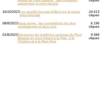
Arteka au Pays Basque : des moniteurs
cliques
passionnés à votre service
16/10/2023
Les sportifs français brillent sur la scène
24 613
internationale
cliques
08/8/2023
Aqua poney : les compétitions les plus
6 196
prestigieuses et leurs prix
cliques
01/8/2023
Découvrez les traditions sportives du Pays
9 584
Basque en vous initiant à la Pala, à la
cliques
Chistera et à la Main Nue