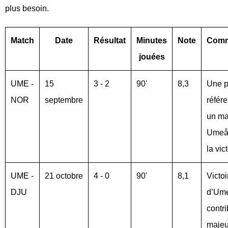
plus besoin.
Match
Date
Résultat
Minutes
Note
Comm
jouées
UME -
15
3 - 2
90'
8,3
Une p
NOR
septembre
référ
un ma
Umeå
la vict
UME -
21 octobre
4 - 0
90'
8,1
Victoi
DJU
d’Um
contri
majeu