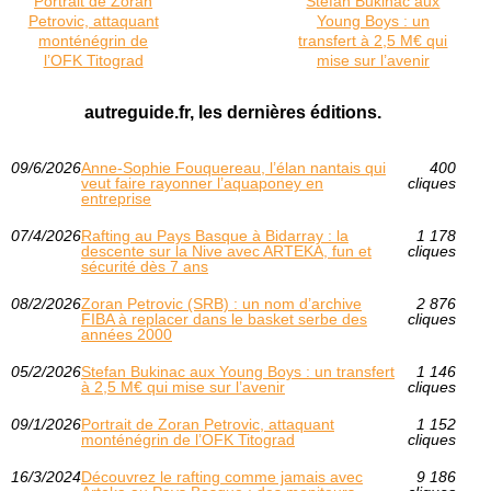
Portrait de Zoran
Stefan Bukinac aux
Petrovic, attaquant
Young Boys : un
monténégrin de
transfert à 2,5 M€ qui
l’OFK Titograd
mise sur l’avenir
autreguide.fr, les dernières éditions.
09/6/2026
Anne-Sophie Fouquereau, l’élan nantais qui
400
veut faire rayonner l’aquaponey en
cliques
entreprise
07/4/2026
Rafting au Pays Basque à Bidarray : la
1 178
descente sur la Nive avec ARTEKA, fun et
cliques
sécurité dès 7 ans
08/2/2026
Zoran Petrovic (SRB) : un nom d’archive
2 876
FIBA à replacer dans le basket serbe des
cliques
années 2000
05/2/2026
Stefan Bukinac aux Young Boys : un transfert
1 146
à 2,5 M€ qui mise sur l’avenir
cliques
09/1/2026
Portrait de Zoran Petrovic, attaquant
1 152
monténégrin de l’OFK Titograd
cliques
16/3/2024
Découvrez le rafting comme jamais avec
9 186