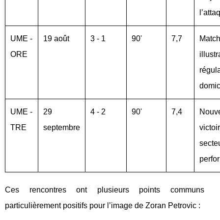
l’atta
UME -
19 août
3 - 1
90'
7,7
Match
ORE
illust
régula
domic
UME -
29
4 - 2
90'
7,4
Nouve
TRE
septembre
victoi
secteu
perfo
Ces rencontres ont plusieurs points communs
particulièrement positifs pour l’image de Zoran Petrovic :