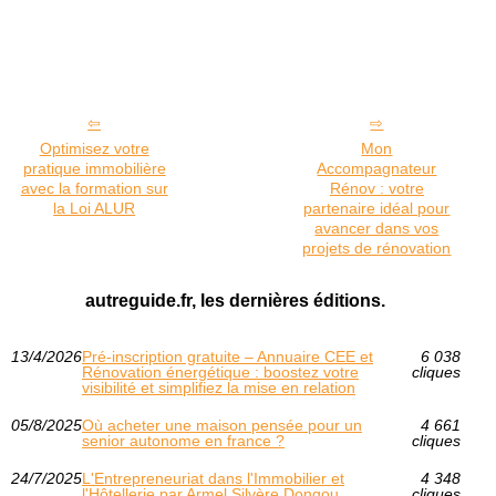
Optimisez votre
Mon
pratique immobilière
Accompagnateur
avec la formation sur
Rénov : votre
la Loi ALUR
partenaire idéal pour
avancer dans vos
projets de rénovation
autreguide.fr, les dernières éditions.
13/4/2026
Pré-inscription gratuite – Annuaire CEE et
6 038
Rénovation énergétique : boostez votre
cliques
visibilité et simplifiez la mise en relation
05/8/2025
Où acheter une maison pensée pour un
4 661
senior autonome en france ?
cliques
24/7/2025
L'Entrepreneuriat dans l'Immobilier et
4 348
l'Hôtellerie par Armel Silvère Dongou
cliques