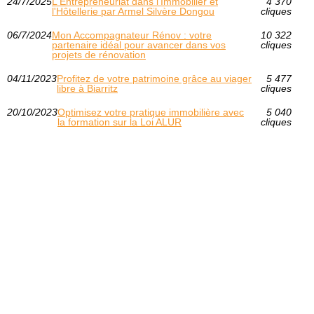
24/7/2025
L'Entrepreneuriat dans l'Immobilier et
4 370
l'Hôtellerie par Armel Silvère Dongou
cliques
06/7/2024
Mon Accompagnateur Rénov : votre
10 322
partenaire idéal pour avancer dans vos
cliques
projets de rénovation
04/11/2023
Profitez de votre patrimoine grâce au viager
5 477
libre à Biarritz
cliques
20/10/2023
Optimisez votre pratique immobilière avec
5 040
la formation sur la Loi ALUR
cliques