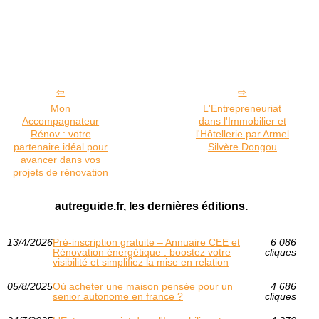
Mon
L'Entrepreneuriat
Accompagnateur
dans l'Immobilier et
Rénov : votre
l'Hôtellerie par Armel
partenaire idéal pour
Silvère Dongou
avancer dans vos
projets de rénovation
autreguide.fr, les dernières éditions.
13/4/2026
Pré-inscription gratuite – Annuaire CEE et
6 086
Rénovation énergétique : boostez votre
cliques
visibilité et simplifiez la mise en relation
05/8/2025
Où acheter une maison pensée pour un
4 686
senior autonome en france ?
cliques