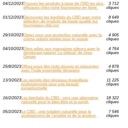
04/12/2023
Trouvez les produits à base de CBD les plus
3 712
efficaces chez notre fournisseur en ligne.
cliques
01/12/2023
Découvrez les bienfaits du CBD avec notre
8 649
sélection de produits de haute qualité sur
cliques
fournisseur-cbd.xyz
29/10/2023
Optez pour une protection naturelle avec la
4 905
crème solaire teintée pour le visage
cliques
04/10/2023
Dites adieu aux mauvaises odeurs avec le
4 764
déodorant naturel 'Le Délicat' de chez
cliques
Omum
25/8/2023
Offrez-vous des nuits douces et relaxantes
4 878
avec l'huile essentielle Verasens
cliques
13/3/2023
Les secrets des pinceaux maquillage
11 225
professionnels pour une beauté
cliques
exceptionnelle
16/2/2023
Les bienfaits du CBD : vers une alternative
18 322
naturelle pour le bien-être et la santé.
cliques
05/2/2023
Le CBD : une solution naturelle pour le
7 546
soulagement de l'anxiété et de la douleur.
cliques