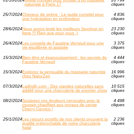
01/10/2024
Guide complet pour profiter d'un massage
20 799
naturiste à Paris 17
cliques
25/7/2024
Cheveux de sirène : Le guide complet pour
4 836
une hydratation en profondeur
cliques
28/6/2024
Nous avons testé les meilleurs Sexshop en
23 230
ligne !!! Rien que pour vous :)
cliques
26/4/2024
Les conseils de Faustine Verneuil pour une
3 375
vie équilibrée et apaisée
cliques
15/3/2024
Bien-être et épanouissement : les secrets de
4 444
Faustine Verneuil
cliques
15/3/2024
Explorez la sensualité du massage naturiste
16 996
chez NaturZen
cliques
07/3/2024
Ladhidh.com : Des viandes naturelles sans
10 515
additif pour une charcuterie de premier choix
cliques
08/2/2024
Soulagez vos douleurs cervicales avec le
4 498
coussin chauffant aux noyaux de cerise
cliques
Cherry Cervico !
25/1/2024
Les retours positifs de nos clients prouvent la
2 236
qualité irréprochable de notre charcuterie
cliques
halal