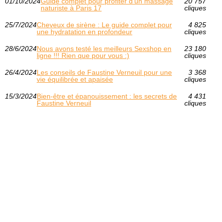
01/10/2024
Guide complet pour profiter d'un massage
20 757
naturiste à Paris 17
cliques
25/7/2024
Cheveux de sirène : Le guide complet pour
4 825
une hydratation en profondeur
cliques
28/6/2024
Nous avons testé les meilleurs Sexshop en
23 180
ligne !!! Rien que pour vous :)
cliques
26/4/2024
Les conseils de Faustine Verneuil pour une
3 368
vie équilibrée et apaisée
cliques
15/3/2024
Bien-être et épanouissement : les secrets de
4 431
Faustine Verneuil
cliques