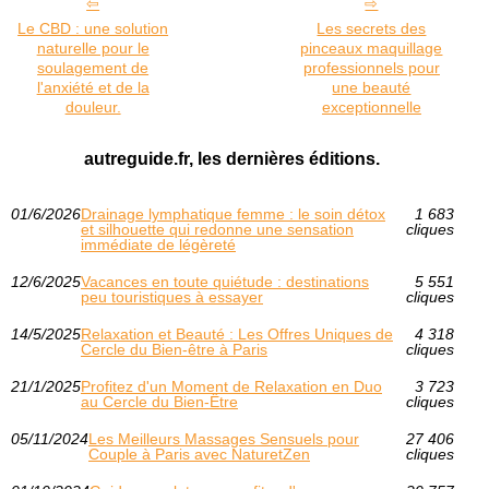
Le CBD : une solution
Les secrets des
naturelle pour le
pinceaux maquillage
soulagement de
professionnels pour
l'anxiété et de la
une beauté
douleur.
exceptionnelle
autreguide.fr, les dernières éditions.
01/6/2026
Drainage lymphatique femme : le soin détox
1 683
et silhouette qui redonne une sensation
cliques
immédiate de légèreté
12/6/2025
Vacances en toute quiétude : destinations
5 551
peu touristiques à essayer
cliques
14/5/2025
Relaxation et Beauté : Les Offres Uniques de
4 318
Cercle du Bien-être à Paris
cliques
21/1/2025
Profitez d'un Moment de Relaxation en Duo
3 723
au Cercle du Bien-Être
cliques
05/11/2024
Les Meilleurs Massages Sensuels pour
27 406
Couple à Paris avec NaturetZen
cliques