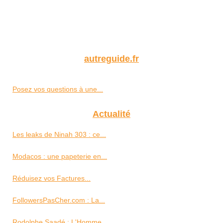
autreguide.fr
Posez vos questions à une...
Actualité
Les leaks de Ninah 303 : ce...
Modacos : une papeterie en...
Réduisez vos Factures...
FollowersPasCher.com : La...
Rodolphe Saadé : L'Homme...