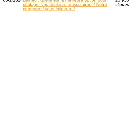
03/1/2024
Balnéo : quelle est la meilleure option pour
13 956
soulager vos douleurs musculaires ? Notre
cliques
comparatif vous éclairera !