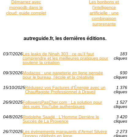
Démarrez avec
Les bonbons et
mongodb dans le
l'intelligence
cloud: guide complet
artificielle : une
combinaison
surprenante
autreguide.fr, les dernières éditions.
03/7/2026
Les leaks de Ninah 303 : ce qu’il faut
183
comprendre et les meilleures pratiques pour
cliques
soutenir la création
09/3/2026
Modacos : une papeterie en ligne pensée
930
pour le bureau, l’école et la créativité
cliques
15/10/2025
Réduisez vos Factures d'Énergie avec un
1 376
Chauffagiste Professionnel à Draveil
cliques
26/9/2025
FollowersPasCher.com : La solution pour
1 527
des vues YouTube authentiques
cliques
04/8/2025
Rodolphe Saadé : L'Homme Derrière le
3 420
Succès de La Provence
cliques
26/7/2025
Les événements marquants d'Armel Silvère
2 273
Dongou célébrés en ligne
cliques